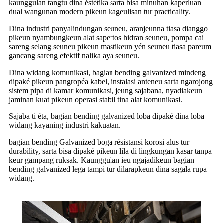
kaunggulan tangtu dina éstétika sarta bisa minuhan kaperluan
dual wangunan modern pikeun kageulisan tur practicality.
Dina industri panyalindungan seuneu, aranjeunna tiasa dianggo
pikeun nyambungkeun alat sapertos hidran seuneu, pompa cai
sareng selang seuneu pikeun mastikeun yén seuneu tiasa pareum
gancang sareng efektif nalika aya seuneu.
Dina widang komunikasi, bagian bending galvanized mindeng
dipaké pikeun pangropéa kabel, instalasi anteneu sarta ngarojong
sistem pipa di kamar komunikasi, jeung sajabana, nyadiakeun
jaminan kuat pikeun operasi stabil tina alat komunikasi.
Sajaba ti éta, bagian bending galvanized loba dipaké dina loba
widang kayaning industri kakuatan.
bagian bending Galvanized boga résistansi korosi alus tur
durability, sarta bisa dipaké pikeun lila di lingkungan kasar tanpa
keur gampang ruksak. Kaunggulan ieu ngajadikeun bagian
bending galvanized lega tampi tur dilarapkeun dina sagala rupa
widang.