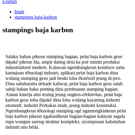
English
Imah
stampings baja karbon
stampings baja karbon
Salaku bahan pikeun stamping bagian, pelat baja karbon geus
dipaké pikeun lila, ampir dating deui ka poé mimiti produksi
industrialized modern. Kalawan ngembangkeun kontinyu sarta
kamajuan téhnologi industri, aplikasi pelat baja karbon dina
widang stamping geus jadi beuki loba éksténsif jeung di-jero.
Dina sababaraha dekade kaliwat, pelat baja karbon geus salah
sahiji bahan baku penting dina pembuatan stamping bagian.
Alatan kinerja alus teuing jeung ongkos-efektivitas, pelat baja
karbon geus loba dipaké dina loba widang kayaning industri
otomotif, industri Perkakas imah, jeung industri konstruksi.
Ngembangkeun téknologi stamping ogé ngamungkinkeun pelat
baja karbon pikeun ngahasilkeun bagian-bagian kalayan sagala
rupa wangun sareng struktur kompleks, nyumponan kabutuhan
industri anu béda.