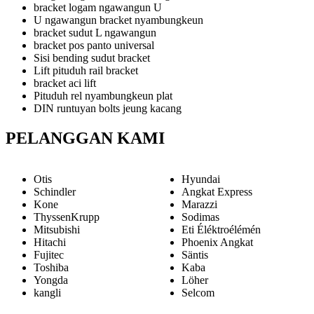
bracket logam ngawangun U
U ngawangun bracket nyambungkeun
bracket sudut L ngawangun
bracket pos panto universal
Sisi bending sudut bracket
Lift pituduh rail bracket
bracket aci lift
Pituduh rel nyambungkeun plat
DIN runtuyan bolts jeung kacang
PELANGGAN KAMI
Otis
Hyundai
Schindler
Angkat Express
Kone
Marazzi
ThyssenKrupp
Sodimas
Mitsubishi
Eti Éléktroélémén
Hitachi
Phoenix Angkat
Fujitec
Säntis
Toshiba
Kaba
Yongda
Löher
kangli
Selcom