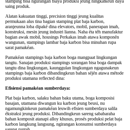
stamping bisa ngurangan biaya produksi jeung ningkatkeun daya
saing produk.
Alatan kakuatan tinggi, precision tinggi jeung kualitas
permukaan alus tina bagian stamping plat baja karbon,
aranjeunna loba dipaké dina elevators, mobil, panerapan imah,
konstruksi, mesin jeung industri lianna. Naha éta téh manufaktur
bagian awak mobil, housings Perkakas imah atawa komponén
wangunan, stampings lambar baja karbon bisa minuhan rupa
sarat pamakéan.
Pamakéan stampings baja karbon boga mangpaat lingkungan
tangtu. Sanajan produksi stampings sorangan bisa boga dampak
tangtu dina lingkungan, kaunggulan lingkungan ngagunakeun
stampings baja karbon dibandingkeun bahan séjén atawa métode
produksi utamana reflected dina:
Efisiensi pamakéan sumberdaya:
Plat baja karbon, salaku bahan baku utama, boga komposisi
basajan, utamana diwangun ku karbon jeung beusi, nu
ngamungkinkeun pamakéan leuwih efisien sumberdaya salila
ékstraksi jeung produksi. Dibandingkeun sareng sababaraha
bahan komposit atanapi alloy khusus, prosés produksi pelat baja
karbon langkung langsung, ngirangan konsumsi sumberdaya
sareng runtah.