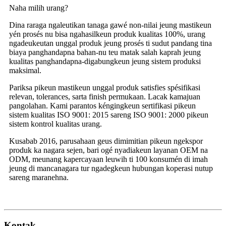
Naha milih urang?
Dina raraga ngaleutikan tanaga gawé non-nilai jeung mastikeun
yén prosés nu bisa ngahasilkeun produk kualitas 100%, urang
ngadeukeutan unggal produk jeung prosés ti sudut pandang tina
biaya panghandapna bahan-nu teu matak salah kaprah jeung
kualitas panghandapna-digabungkeun jeung sistem produksi
maksimal.
Pariksa pikeun mastikeun unggal produk satisfies spésifikasi
relevan, tolerances, sarta finish permukaan. Lacak kamajuan
pangolahan. Kami parantos kéngingkeun sertifikasi pikeun
sistem kualitas ISO 9001: 2015 sareng ISO 9001: 2000 pikeun
sistem kontrol kualitas urang.
Kusabab 2016, parusahaan geus dimimitian pikeun ngekspor
produk ka nagara sejen, bari ogé nyadiakeun layanan OEM na
ODM, meunang kapercayaan leuwih ti 100 konsumén di imah
jeung di mancanagara tur ngadegkeun hubungan koperasi nutup
sareng maranehna.
Kontak