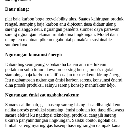
Daur ulang:
plat baja karbon boga recyclability alus. Saatos kahirupan produk
réngsé, stamping baja karbon anu dipiceun tiasa didaur ulang
sareng dianggo deui, ngirangan paménta sumber daya parawan
sareng ngirangan tekanan runtah dina lingkungan. Modél daur
ulang ieu mantuan pikeun ngahontal pamakéan sustainable
sumberdaya.
Ngurangan konsumsi énergi:
Dibandingkeun jeung sababaraha bahan anu merlukeun
perlakuan suhu luhur atawa processing husus, prosés ngolah
stampings baja karbon relatif basajan tur meakeun kirang énergi.
Ieu ngabantosan ngirangan émisi karbon sareng konsumsi énergi
dina prosés produksi, saluyu sareng konsép manufaktur héjo.
Ngurangan émisi zat ngabahayakeun:
Sanaos cai limbah, gas haseup sareng bising tiasa dibangkitkeun
nalika prosés produksi stamping, émisi polutan ieu tiasa dikawasa
sacara efektif ku ngadopsi téknologi produksi canggih sareng
ukuran panyalindungan lingkungan. Salaku conto, ngolah cai
limbah sareng nyaring gas haseup tiasa ngirangan dampak kana