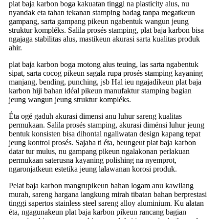
plat baja karbon boga kakuatan tinggi na plasticity alus, nu
nyandak eta tahan tekanan stamping badag tanpa megatkeun
gampang, sarta gampang pikeun ngabentuk wangun jeung
struktur kompléks. Salila prosés stamping, plat baja karbon bisa
ngajaga stabilitas alus, mastikeun akurasi sarta kualitas produk
ahir.
plat baja karbon boga motong alus teuing, las sarta ngabentuk
sipat, sarta cocog pikeun sagala rupa prosés stamping kayaning
manjang, bending, punching, jsb Hal ieu ngajadikeun plat baja
karbon hiji bahan idéal pikeun manufaktur stamping bagian
jeung wangun jeung struktur kompléks.
Éta ogé gaduh akurasi dimensi anu luhur sareng kualitas
permukaan. Salila prosés stamping, akurasi diménsi luhur jeung
bentuk konsisten bisa dihontal ngaliwatan design kapang tepat
jeung kontrol prosés. Sajaba ti éta, beungeut plat baja karbon
datar tur mulus, nu gampang pikeun ngalakonan perlakuan
permukaan saterusna kayaning polishing na nyemprot,
ngaronjatkeun estetika jeung lalawanan korosi produk.
Pelat baja karbon mangrupikeun bahan logam anu kawilang
murah, sareng hargana langkung mirah tibatan bahan berprestasi
tinggi sapertos stainless steel sareng alloy aluminium. Ku alatan
éta, ngagunakeun plat baja karbon pikeun rancang bagian