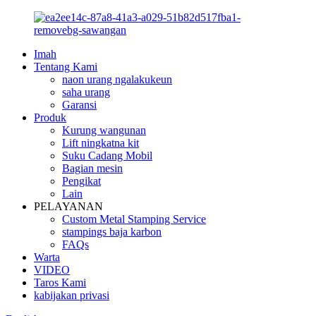
Imah
Tentang Kami
naon urang ngalakukeun
saha urang
Garansi
Produk
Kurung wangunan
Lift ningkatna kit
Suku Cadang Mobil
Bagian mesin
Pengikat
Lain
PELAYANAN
Custom Metal Stamping Service
stampings baja karbon
FAQs
Warta
VIDEO
Taros Kami
kabijakan privasi