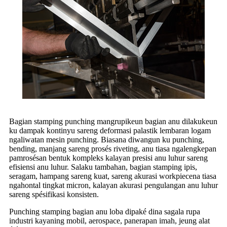
Bagian stamping punching mangrupikeun bagian anu dilakukeun
ku dampak kontinyu sareng deformasi palastik lembaran logam
ngaliwatan mesin punching. Biasana diwangun ku punching,
bending, manjang sareng prosés riveting, anu tiasa ngalengkepan
pamrosésan bentuk kompleks kalayan presisi anu luhur sareng
efisiensi anu luhur. Salaku tambahan, bagian stamping ipis,
seragam, hampang sareng kuat, sareng akurasi workpiecena tiasa
ngahontal tingkat micron, kalayan akurasi pengulangan anu luhur
sareng spésifikasi konsisten.
Punching stamping bagian anu loba dipaké dina sagala rupa
industri kayaning mobil, aerospace, panerapan imah, jeung alat