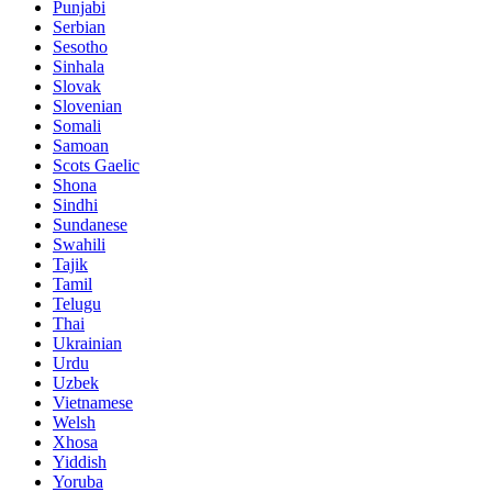
Punjabi
Serbian
Sesotho
Sinhala
Slovak
Slovenian
Somali
Samoan
Scots Gaelic
Shona
Sindhi
Sundanese
Swahili
Tajik
Tamil
Telugu
Thai
Ukrainian
Urdu
Uzbek
Vietnamese
Welsh
Xhosa
Yiddish
Yoruba