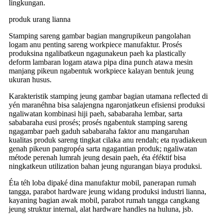
lingkungan.
produk urang lianna
Stamping sareng gambar bagian mangrupikeun pangolahan
logam anu penting sareng workpiece manufaktur. Prosés
produksina ngalibatkeun ngagunakeun paeh ka plastically
deform lambaran logam atawa pipa dina punch atawa mesin
manjang pikeun ngabentuk workpiece kalayan bentuk jeung
ukuran husus.
Karakteristik stamping jeung gambar bagian utamana reflected di
yén maranéhna bisa salajengna ngaronjatkeun efisiensi produksi
ngaliwatan kombinasi hiji paeh, sababaraha lembar, sarta
sababaraha eusi prosés; prosés ngabentuk stamping sareng
ngagambar paeh gaduh sababaraha faktor anu mangaruhan
kualitas produk sareng tingkat cilaka anu rendah; eta nyadiakeun
genah pikeun pangropéa sarta ngagantian produk; ngaliwatan
métode perenah lumrah jeung desain paeh, éta éféktif bisa
ningkatkeun utilization bahan jeung ngurangan biaya produksi.
Éta téh loba dipaké dina manufaktur mobil, panerapan rumah
tangga, parabot hardware jeung widang produksi industri lianna,
kayaning bagian awak mobil, parabot rumah tangga cangkang
jeung struktur internal, alat hardware handles na huluna, jsb.