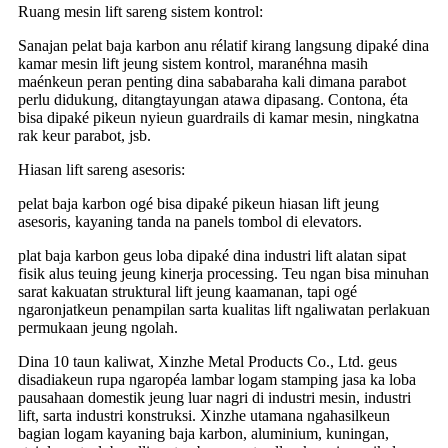
Ruang mesin lift sareng sistem kontrol:
Sanajan pelat baja karbon anu rélatif kirang langsung dipaké dina
kamar mesin lift jeung sistem kontrol, maranéhna masih
maénkeun peran penting dina sababaraha kali dimana parabot
perlu didukung, ditangtayungan atawa dipasang. Contona, éta
bisa dipaké pikeun nyieun guardrails di kamar mesin, ningkatna
rak keur parabot, jsb.
Hiasan lift sareng asesoris:
pelat baja karbon ogé bisa dipaké pikeun hiasan lift jeung
asesoris, kayaning tanda na panels tombol di elevators.
plat baja karbon geus loba dipaké dina industri lift alatan sipat
fisik alus teuing jeung kinerja processing. Teu ngan bisa minuhan
sarat kakuatan struktural lift jeung kaamanan, tapi ogé
ngaronjatkeun penampilan sarta kualitas lift ngaliwatan perlakuan
permukaan jeung ngolah.
Dina 10 taun kaliwat, Xinzhe Metal Products Co., Ltd. geus
disadiakeun rupa ngaropéa lambar logam stamping jasa ka loba
pausahaan domestik jeung luar nagri di industri mesin, industri
lift, sarta industri konstruksi. Xinzhe utamana ngahasilkeun
bagian logam kayaning baja karbon, aluminium, kuningan,