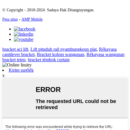
© Copyright - 2010-2024: Sadaya Hak Ditangtayungan.
-
Peta situs
AMP Mobile
bracket aci lift
,
Lift pituduh rail nyambungkeun plat
,
Rékayasa
cantilever bracket
,
Bracket kolom wangunan
,
Rékayasa wangunan
bracket tetep
,
bracket témbok curtain
Kirim surélék
x