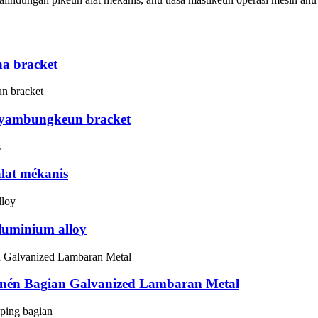
na bracket
nyambungkeun bracket
alat mékanis
luminium alloy
nén Bagian Galvanized Lambaran Metal