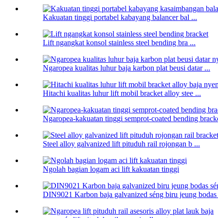
Kakuatan tinggi portabel kabayang balancer bal ...
Lift ngangkat konsol stainless steel bending bra ...
Ngaropea kualitas luhur baja karbon plat beusi datar ...
Hitachi kualitas luhur lift mobil bracket alloy stee ...
Ngaropea-kakuatan tinggi semprot-coated bending brack
Steel alloy galvanized lift pituduh rail rojongan b ...
Ngolah bagian logam aci lift kakuatan tinggi
DIN9021 Karbon baja galvanized séng biru jeung bodas .