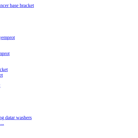
et
..