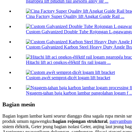
ngaropéa lift pituduh rail asesoris alloy ste ...
Cina Factory Super Quality lift Angkat Guide Rail ...
Custom Galvanized Double Tube Rojongan L-ngawangun
Custom Galvanized Karbon Steel Heavy Duty Angle Br
Hitachi lift aci ongkos-éféktif fix rail logam ...
Custom awét semprot-dicét logam lift bracket
Ngagem-tahan baja karbon lambar pangolahan logam f ..
Bagian mesin
Bagian logam lambar kami seueur dianggo dina sagala rupa mesin saren
produk umum ngawengku:
bagian rojongan struktural
,
panyambun
sistem éléktrik, Geter jeung bagian isolasi Geter, anjing laut jeung b
Aranjeunna nyayogikeun dukungan, sambungan, fiksasi atanapi panyal