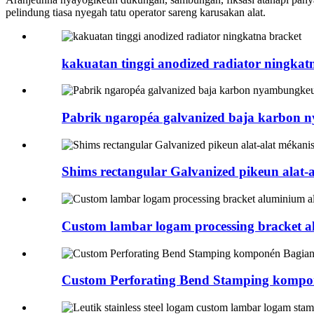
pelindung tiasa nyegah tatu operator sareng karusakan alat.
kakuatan tinggi anodized radiator ningkat
Pabrik ngaropéa galvanized baja karbon 
Shims rectangular Galvanized pikeun alat-
Custom lambar logam processing bracket a
Custom Perforating Bend Stamping kompo