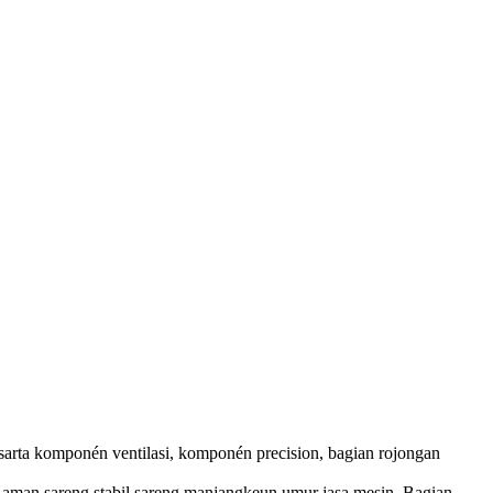
s sarta komponén ventilasi, komponén precision, bagian rojongan
 aman sareng stabil sareng manjangkeun umur jasa mesin. Bagian