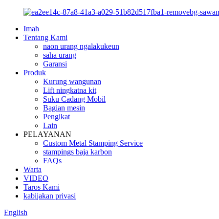
Imah
Tentang Kami
naon urang ngalakukeun
saha urang
Garansi
Produk
Kurung wangunan
Lift ningkatna kit
Suku Cadang Mobil
Bagian mesin
Pengikat
Lain
PELAYANAN
Custom Metal Stamping Service
stampings baja karbon
FAQs
Warta
VIDEO
Taros Kami
kabijakan privasi
English