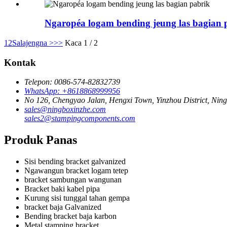
Ngaropéa logam bending jeung las bagian 
1
2
Salajengna >
>>
Kaca 1 / 2
Kontak
Telepon: 0086-574-82832739
WhatsApp: +8618868999956
No 126, Chengyao Jalan, Hengxi Town, Yinzhou District, Nin
sales@ningboxinzhe.com
sales2@stampingcomponents.com
Produk Panas
Sisi bending bracket galvanized
Ngawangun bracket logam tetep
bracket sambungan wangunan
Bracket baki kabel pipa
Kurung sisi tunggal tahan gempa
bracket baja Galvanized
Bending bracket baja karbon
Metal stamping bracket