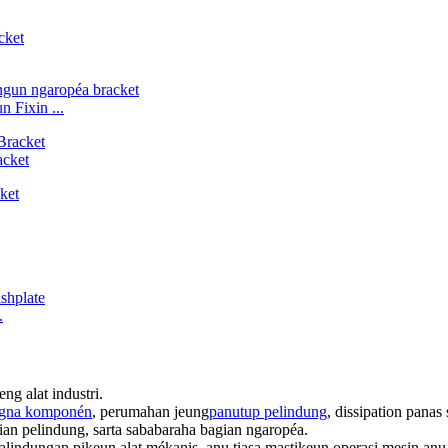
 Fixin ...
acket
.
g alat industri.
gna komponén
, perumahan jeung
panutup pelindung
, dissipation pana
agian pelindung, sarta sababaraha bagian ngaropéa.
indungan pikeun alat mékanis, anu tiasa mastikeun operasi mesin anu