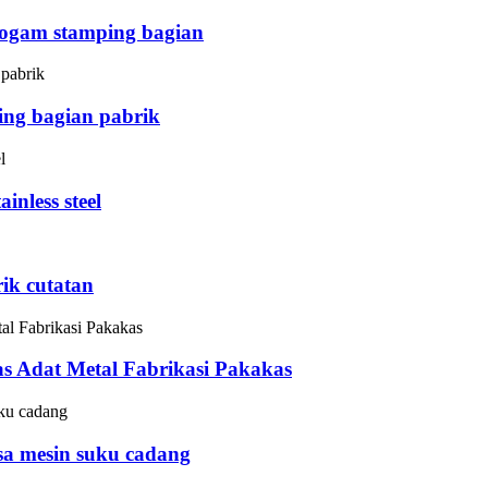
 logam stamping bagian
ding bagian pabrik
inless steel
rik cutatan
as Adat Metal Fabrikasi Pakakas
sa mesin suku cadang