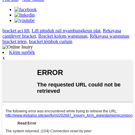
bracket aci lift
,
Lift pituduh rail nyambungkeun plat
,
Rekayasa
cantilever bracket
,
Bracket kolom wangunan
,
Rékayasa wangunan
bracket tetep
,
bracket témbok curtain
Kirim surélék
x