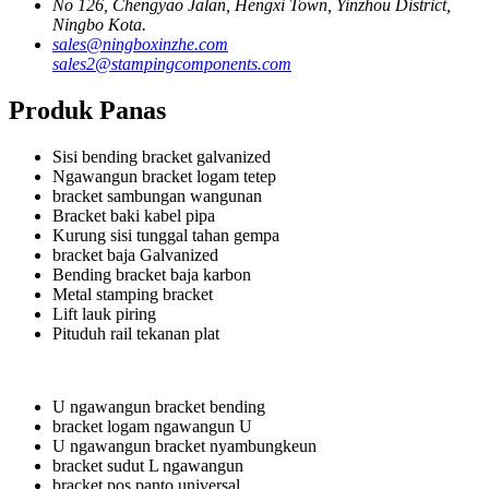
No 126, Chengyao Jalan, Hengxi Town, Yinzhou District,
Ningbo Kota.
sales@ningboxinzhe.com
sales2@stampingcomponents.com
Produk Panas
Sisi bending bracket galvanized
Ngawangun bracket logam tetep
bracket sambungan wangunan
Bracket baki kabel pipa
Kurung sisi tunggal tahan gempa
bracket baja Galvanized
Bending bracket baja karbon
Metal stamping bracket
Lift lauk piring
Pituduh rail tekanan plat
U ngawangun bracket bending
bracket logam ngawangun U
U ngawangun bracket nyambungkeun
bracket sudut L ngawangun
bracket pos panto universal