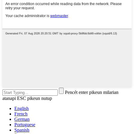
Pencét enter pikeun milarian
atanapi ESC pikeun nutup
English
French
German
Portuguese
Spanish