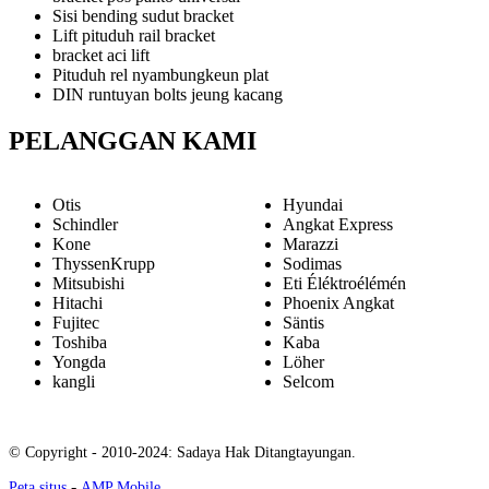
Sisi bending sudut bracket
Lift pituduh rail bracket
bracket aci lift
Pituduh rel nyambungkeun plat
DIN runtuyan bolts jeung kacang
PELANGGAN KAMI
Otis
Hyundai
Schindler
Angkat Express
Kone
Marazzi
ThyssenKrupp
Sodimas
Mitsubishi
Eti Éléktroélémén
Hitachi
Phoenix Angkat
Fujitec
Säntis
Toshiba
Kaba
Yongda
Löher
kangli
Selcom
© Copyright - 2010-2024: Sadaya Hak Ditangtayungan.
-
Peta situs
AMP Mobile