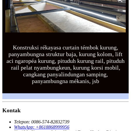
Konstruksi rékayasa curtain témbok kurung,
panyambungna struktur baja, kurung kolom, lift
aci ngaropéa kurung, pituduh kurung rail, pituduh
rail pelat nyambungkeun, kurung korsi mobil,
cangkang panyalindungan samping,
panyambungna mékanis, jsb
Kontak
Telepon: 0086-574-82832739
WhatsApp: +8618868999956