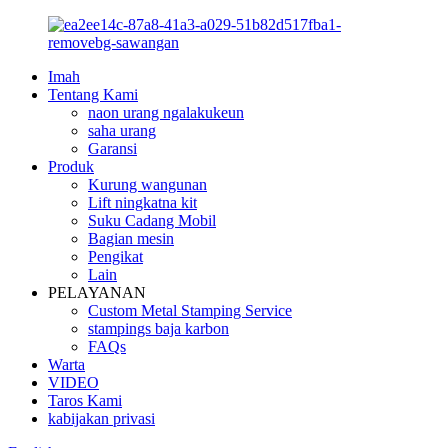
Imah
Tentang Kami
naon urang ngalakukeun
saha urang
Garansi
Produk
Kurung wangunan
Lift ningkatna kit
Suku Cadang Mobil
Bagian mesin
Pengikat
Lain
PELAYANAN
Custom Metal Stamping Service
stampings baja karbon
FAQs
Warta
VIDEO
Taros Kami
kabijakan privasi