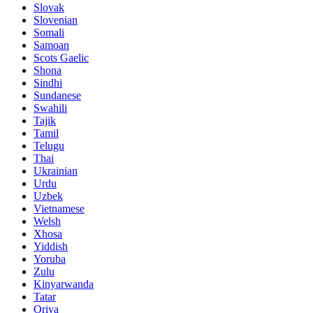
Slovak
Slovenian
Somali
Samoan
Scots Gaelic
Shona
Sindhi
Sundanese
Swahili
Tajik
Tamil
Telugu
Thai
Ukrainian
Urdu
Uzbek
Vietnamese
Welsh
Xhosa
Yiddish
Yoruba
Zulu
Kinyarwanda
Tatar
Oriya