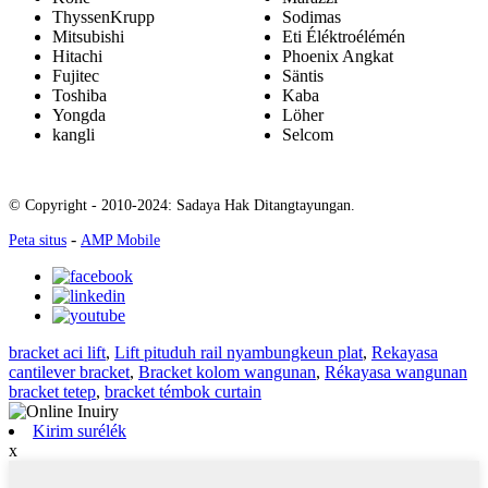
ThyssenKrupp
Sodimas
Mitsubishi
Eti Éléktroélémén
Hitachi
Phoenix Angkat
Fujitec
Säntis
Toshiba
Kaba
Yongda
Löher
kangli
Selcom
© Copyright - 2010-2024: Sadaya Hak Ditangtayungan.
-
Peta situs
AMP Mobile
bracket aci lift
,
Lift pituduh rail nyambungkeun plat
,
Rekayasa
cantilever bracket
,
Bracket kolom wangunan
,
Rékayasa wangunan
bracket tetep
,
bracket témbok curtain
Kirim surélék
x