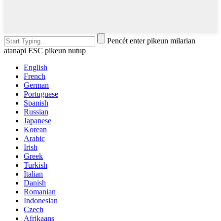
Pencét enter pikeun milarian
atanapi ESC pikeun nutup
English
French
German
Portuguese
Spanish
Russian
Japanese
Korean
Arabic
Irish
Greek
Turkish
Italian
Danish
Romanian
Indonesian
Czech
Afrikaans