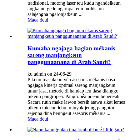
tradisional, motong laser teu kudu ngandelkeun
angka nu gede ngarupakeun molds, nu
salajengna ngaronjatkeun ...
Maca deui
Kumaha ngajaga bagian mékanis
sareng manjangkeun
panggunaanana di Arab Saudi?
ku admin on 24-06-29
Pikeun mastikeun yén asesoris mékanis tiasa
ngajaga kinerja optimal sareng manjangkeun
umur jasa, metode di handap ieu tiasa dianggo
pikeun pangropéa. Pangropéa poean beberesih:
Sacara rutin make lawon bersih atawa sikat lemes
pikeun miceun lebu, minyak jeung pangotor
sejenna dina beungeut asesoris mékanis ...
Maca deui