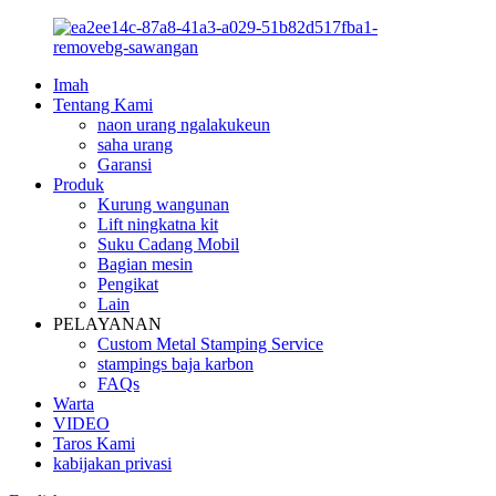
Imah
Tentang Kami
naon urang ngalakukeun
saha urang
Garansi
Produk
Kurung wangunan
Lift ningkatna kit
Suku Cadang Mobil
Bagian mesin
Pengikat
Lain
PELAYANAN
Custom Metal Stamping Service
stampings baja karbon
FAQs
Warta
VIDEO
Taros Kami
kabijakan privasi