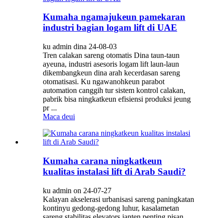
Kumaha ngamajukeun pamekaran
industri bagian logam lift di UAE
ku admin dina 24-08-03
Tren calakan sareng otomatis Dina taun-taun
ayeuna, industri asesoris logam lift laun-laun
dikembangkeun dina arah kecerdasan sareng
otomatisasi. Ku ngawanohkeun parabot
automation canggih tur sistem kontrol calakan,
pabrik bisa ningkatkeun efisiensi produksi jeung
pr ...
Maca deui
Kumaha carana ningkatkeun
kualitas instalasi lift di Arab Saudi?
ku admin on 24-07-27
Kalayan akselerasi urbanisasi sareng paningkatan
kontinyu gedong-gedong luhur, kasalametan
sareng stabilitas elevators janten penting pisan.