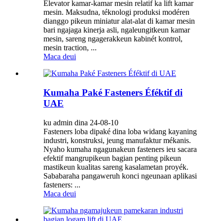
Elevator kamar-kamar mesin relatif ka lift kamar
mesin. Maksudna, téknologi produksi modéren
dianggo pikeun miniatur alat-alat di kamar mesin
bari ngajaga kinerja asli, ngaleungitkeun kamar
mesin, sareng ngagerakkeun kabinét kontrol,
mesin traction, ...
Maca deui
Kumaha Paké Fasteners Éféktif di
UAE
ku admin dina 24-08-10
Fasteners loba dipaké dina loba widang kayaning
industri, konstruksi, jeung manufaktur mékanis.
Nyaho kumaha ngagunakeun fasteners ieu sacara
efektif mangrupikeun bagian penting pikeun
mastikeun kualitas sareng kasalametan proyék.
Sababaraha pangaweruh konci ngeunaan aplikasi
fasteners: ...
Maca deui