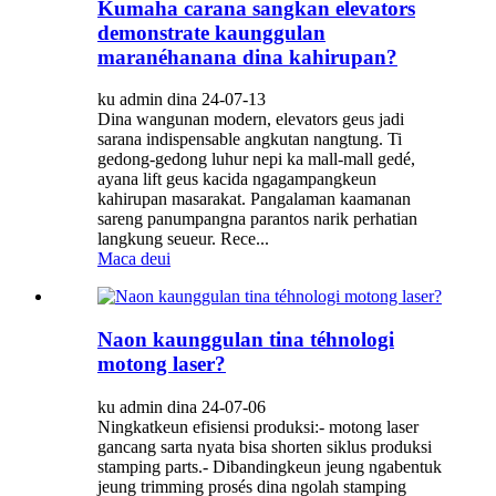
Kumaha carana sangkan elevators
demonstrate kaunggulan
maranéhanana dina kahirupan?
ku admin dina 24-07-13
Dina wangunan modern, elevators geus jadi
sarana indispensable angkutan nangtung. Ti
gedong-gedong luhur nepi ka mall-mall gedé,
ayana lift geus kacida ngagampangkeun
kahirupan masarakat. Pangalaman kaamanan
sareng panumpangna parantos narik perhatian
langkung seueur. Rece...
Maca deui
Naon kaunggulan tina téhnologi
motong laser?
ku admin dina 24-07-06
Ningkatkeun efisiensi produksi:- motong laser
gancang sarta nyata bisa shorten siklus produksi
stamping parts.- Dibandingkeun jeung ngabentuk
jeung trimming prosés dina ngolah stamping