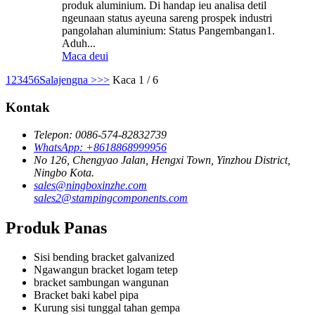
produk aluminium. Di handap ieu analisa detil
ngeunaan status ayeuna sareng prospek industri
pangolahan aluminium: Status Pangembangan1.
Aduh...
Maca deui
1
2
3
4
5
6
Salajengna >
>>
Kaca 1 / 6
Kontak
Telepon: 0086-574-82832739
WhatsApp: +8618868999956
No 126, Chengyao Jalan, Hengxi Town, Yinzhou District,
Ningbo Kota.
sales@ningboxinzhe.com
sales2@stampingcomponents.com
Produk Panas
Sisi bending bracket galvanized
Ngawangun bracket logam tetep
bracket sambungan wangunan
Bracket baki kabel pipa
Kurung sisi tunggal tahan gempa