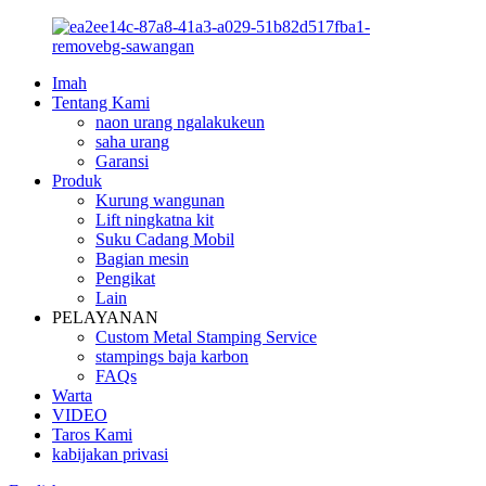
Imah
Tentang Kami
naon urang ngalakukeun
saha urang
Garansi
Produk
Kurung wangunan
Lift ningkatna kit
Suku Cadang Mobil
Bagian mesin
Pengikat
Lain
PELAYANAN
Custom Metal Stamping Service
stampings baja karbon
FAQs
Warta
VIDEO
Taros Kami
kabijakan privasi