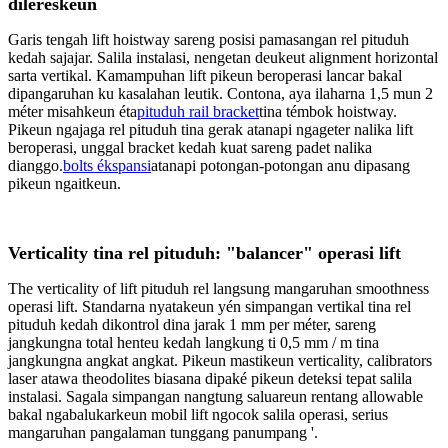
dilereskeun
Garis tengah lift hoistway sareng posisi pamasangan rel pituduh
kedah sajajar. Salila instalasi, nengetan deukeut alignment horizontal
sarta vertikal. Kamampuhan lift pikeun beroperasi lancar bakal
dipangaruhan ku kasalahan leutik. Contona, aya ilaharna 1,5 mun 2
méter misahkeun éta
pituduh rail bracket
tina témbok hoistway.
Pikeun ngajaga rel pituduh tina gerak atanapi ngageter nalika lift
beroperasi, unggal bracket kedah kuat sareng padet nalika
dianggo.
bolts ékspansi
atanapi potongan-potongan anu dipasang
pikeun ngaitkeun.
Verticality tina rel pituduh: "balancer" operasi lift
The verticality of lift pituduh rel langsung mangaruhan smoothness
operasi lift. Standarna nyatakeun yén simpangan vertikal tina rel
pituduh kedah dikontrol dina jarak 1 mm per méter, sareng
jangkungna total henteu kedah langkung ti 0,5 mm / m tina
jangkungna angkat angkat. Pikeun mastikeun verticality, calibrators
laser atawa theodolites biasana dipaké pikeun deteksi tepat salila
instalasi. Sagala simpangan nangtung saluareun rentang allowable
bakal ngabalukarkeun mobil lift ngocok salila operasi, serius
mangaruhan pangalaman tunggang panumpang '.