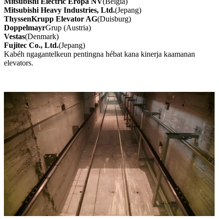
Mitsubishi Electric Éropa NV
(Bélgia)
Mitsubishi Heavy Industries, Ltd.
(Jepang)
ThyssenKrupp Elevator AG
(Duisburg)
Doppelmayr
Grup (Austria)
Vestas
(Denmark)
Fujitec Co., Ltd.
(Jepang)
Kabéh ngagantelkeun pentingna hébat kana kinerja kaamanan
elevators.