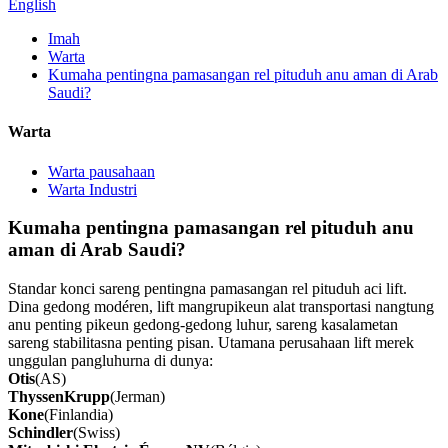
English
Imah
Warta
Kumaha pentingna pamasangan rel pituduh anu aman di Arab
Saudi?
Warta
Warta pausahaan
Warta Industri
Kumaha pentingna pamasangan rel pituduh anu
aman di Arab Saudi?
Standar konci sareng pentingna pamasangan rel pituduh aci lift.
Dina gedong modéren, lift mangrupikeun alat transportasi nangtung
anu penting pikeun gedong-gedong luhur, sareng kasalametan
sareng stabilitasna penting pisan. Utamana perusahaan lift merek
unggulan pangluhurna di dunya:
Otis
(AS)
ThyssenKrupp
(Jerman)
Kone
(Finlandia)
Schindler
(Swiss)