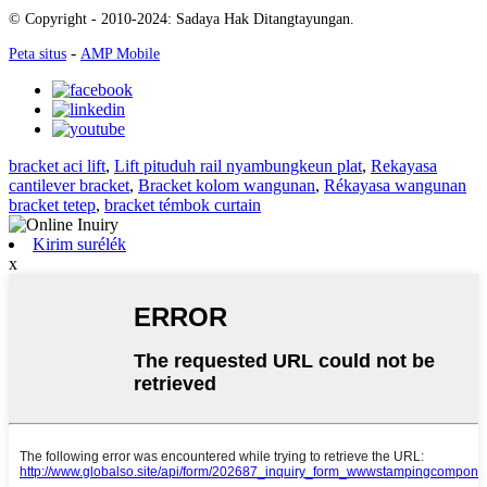
© Copyright - 2010-2024: Sadaya Hak Ditangtayungan.
-
Peta situs
AMP Mobile
bracket aci lift
,
Lift pituduh rail nyambungkeun plat
,
Rekayasa
cantilever bracket
,
Bracket kolom wangunan
,
Rékayasa wangunan
bracket tetep
,
bracket témbok curtain
Kirim surélék
x