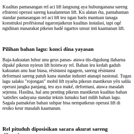
Kualitas pamasangan rel aci lift langsung aya hubunganana sareng
efisiensi operasi sareng kasalametan lift. Ku alatan éta, pamahaman
standar pamasangan rel aci lift teu ngan baris mantuan tanaga
konstruksi profésional ngaronjatkeun kualitas instalasi, tapi ogé
ngidinan masarakat pikeun hadé ngartos unsur inti kaamanan lift.
Pilihan bahan lagu: konci dina yayasan
Baja-kakuatan luhur anu geus panas- atawa tiis-digulung ilaharna
dipaké pikeun nyieun lift hoistway rel. Bahan ieu kedah gaduh
kakuatan anu luar biasa, résistansi ngagem, sareng résistansi
deformasi sareng patuh kana standar industri atanapi nasional. Tugas
lagu salaku "rojongan" mobil lift nyaéta pikeun mastikeun yén salila
operasi jangka panjang, teu aya maké, deformasi, atawa masalah
sejenna. Hasilna, hal anu penting pikeun mastikeun kualitas bahan
'satisfies sadayana standar teknis lumaku bari milih bahan lagu.
Sagala pamakéan bahan subpar bisa nempatkeun operasi lift di
resiko keur masalah kaamanan.
Rel pituduh diposisikan sacara akurat sareng