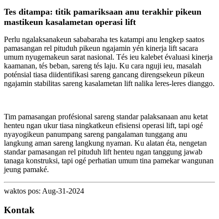
Tes ditampa: titik pamariksaan anu terakhir pikeun
mastikeun kasalametan operasi lift
Perlu ngalaksanakeun sababaraha tes katampi anu lengkep saatos
pamasangan rel pituduh pikeun ngajamin yén kinerja lift sacara
umum nyugemakeun sarat nasional. Tés ieu kalebet évaluasi kinerja
kaamanan, tés beban, sareng tés laju. Ku cara nguji ieu, masalah
poténsial tiasa diidentifikasi sareng gancang direngsekeun pikeun
ngajamin stabilitas sareng kasalametan lift nalika leres-leres dianggo.
Tim pamasangan profésional sareng standar palaksanaan anu ketat
henteu ngan ukur tiasa ningkatkeun efisiensi operasi lift, tapi ogé
nyayogikeun panumpang sareng pangalaman tunggang anu
langkung aman sareng langkung nyaman. Ku alatan éta, nengetan
standar pamasangan rel pituduh lift henteu ngan tanggung jawab
tanaga konstruksi, tapi ogé perhatian umum tina pamekar wangunan
jeung pamaké.
waktos pos: Aug-31-2024
Kontak