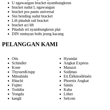
U ngawangun bracket nyambungkeun
bracket sudut L ngawangun
bracket pos panto universal
Sisi bending sudut bracket
Lift pituduh rail bracket
bracket aci lift
Pituduh rel nyambungkeun plat
DIN runtuyan bolts jeung kacang
PELANGGAN KAMI
Otis
Hyundai
Schindler
Angkat Express
Kone
Marazzi
ThyssenKrupp
Sodimas
Mitsubishi
Eti Éléktroélémén
Hitachi
Phoenix Angkat
Fujitec
Säntis
Toshiba
Kaba
Yongda
Löher
kangli
Selcom