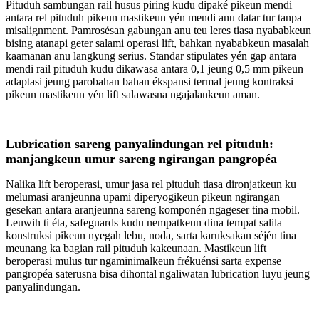
Pituduh sambungan rail husus piring kudu dipaké pikeun mendi
antara rel pituduh pikeun mastikeun yén mendi anu datar tur tanpa
misalignment. Pamrosésan gabungan anu teu leres tiasa nyababkeun
bising atanapi geter salami operasi lift, bahkan nyababkeun masalah
kaamanan anu langkung serius. Standar stipulates yén gap antara
mendi rail pituduh kudu dikawasa antara 0,1 jeung 0,5 mm pikeun
adaptasi jeung parobahan bahan ékspansi termal jeung kontraksi
pikeun mastikeun yén lift salawasna ngajalankeun aman.
Lubrication sareng panyalindungan rel pituduh:
manjangkeun umur sareng ngirangan pangropéa
Nalika lift beroperasi, umur jasa rel pituduh tiasa dironjatkeun ku
melumasi aranjeunna upami diperyogikeun pikeun ngirangan
gesekan antara aranjeunna sareng komponén ngageser tina mobil.
Leuwih ti éta, safeguards kudu nempatkeun dina tempat salila
konstruksi pikeun nyegah lebu, noda, sarta karuksakan séjén tina
meunang ka bagian rail pituduh kakeunaan. Mastikeun lift
beroperasi mulus tur ngaminimalkeun frékuénsi sarta expense
pangropéa saterusna bisa dihontal ngaliwatan lubrication luyu jeung
panyalindungan.