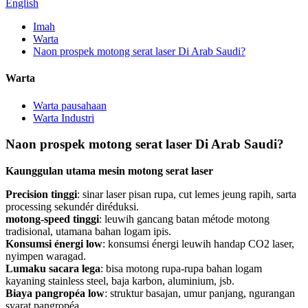
English
Imah
Warta
Naon prospek motong serat laser Di Arab Saudi?
Warta
Warta pausahaan
Warta Industri
Naon prospek motong serat laser Di Arab Saudi?
Kaunggulan utama mesin motong serat laser
Precision tinggi
: sinar laser pisan rupa, cut lemes jeung rapih, sarta
processing sekundér diréduksi.
motong-speed tinggi
: leuwih gancang batan métode motong
tradisional, utamana bahan logam ipis.
Konsumsi énergi low
: konsumsi énergi leuwih handap CO2 laser,
nyimpen waragad.
Lumaku sacara lega
: bisa motong rupa-rupa bahan logam
kayaning stainless steel, baja karbon, aluminium, jsb.
Biaya pangropéa low
: struktur basajan, umur panjang, ngurangan
syarat pangropéa.