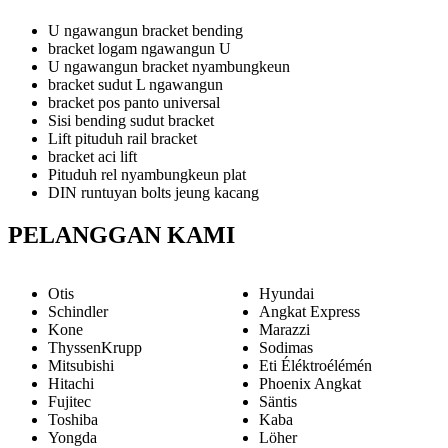
U ngawangun bracket bending
bracket logam ngawangun U
U ngawangun bracket nyambungkeun
bracket sudut L ngawangun
bracket pos panto universal
Sisi bending sudut bracket
Lift pituduh rail bracket
bracket aci lift
Pituduh rel nyambungkeun plat
DIN runtuyan bolts jeung kacang
PELANGGAN KAMI
Otis
Hyundai
Schindler
Angkat Express
Kone
Marazzi
ThyssenKrupp
Sodimas
Mitsubishi
Eti Éléktroélémén
Hitachi
Phoenix Angkat
Fujitec
Säntis
Toshiba
Kaba
Yongda
Löher