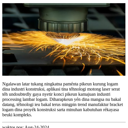
Ngalawan latar tukang ningkatna paménta pikeun kurung logam
dina industri konstruksi, aplikasi tina téhnologi motong laser serat
téh undoubtedly gaya nyetir konci pikeun kamajuan industri
processing lambar logam. Diharapkeun yén dina mangsa nu bakal
datang, téhnologi ieu bakal terus mingpin trend manufaktur bracket
logam dina proyék konstruksi sarta minuhan kabutuhan rékayasa
beuki kompleks.
waktos pos: Aug-24-2024