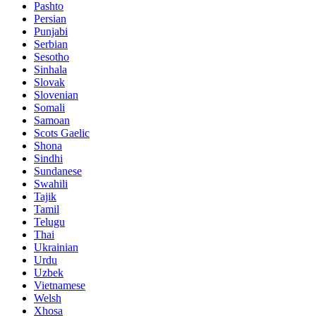
Pashto
Persian
Punjabi
Serbian
Sesotho
Sinhala
Slovak
Slovenian
Somali
Samoan
Scots Gaelic
Shona
Sindhi
Sundanese
Swahili
Tajik
Tamil
Telugu
Thai
Ukrainian
Urdu
Uzbek
Vietnamese
Welsh
Xhosa