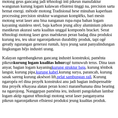
motong geus gancang jadi téhnologi inti pikeun manufaktur
wangunan kurung logam kalawan efisiensi tinggi na, precision sarta
hemat energi. métode motong Tradisional hese minuhan kaperluan
processing precision struktur wangunan kompléks, bari mesin
motong serat laser anu bisa nanganan rupa-rupa bahan logam
kayaning stainless steel, baja karbon jeung alloy aluminium pikeun
mastikeun akurasi sarta kualitas unggal komponén bracket. Serat
téhnologi motong laser geus maénkeun peran badag dina produksi
kurung ieu, teu ukur ngaronjatkeun durability produk, tapi ogé
greatly ngurangan generasi runtah, luyu jeung sarat panyalindungan
lingkungan héjo industri urang.
Kalayan ngembangkeun gancang industri konstruksi, paménta
pikeun
kurung logam kualitas luhur
ogé tumuwuh terus. Dina taun
anyar, bagian logam kayaning
kurung struktur baja
, kurung témbok
langsir, kurung pipa,
kurung kabel,
kurung surya, parancah, kurung
sasak sareng kurung aksésori lift,
pelat sambungan rail
, Kurung
ngaropéa rel dina proyék konstruksi anu jadi bagian indispensable
tina proyék rékayasa alatan peran konci maranéhanana dina bearing
na ngarojong. Nanggepan paménta ieu, industri pangolahan lambar
logam aktip nganut téhnologi motong serat laser panganyarna
pikeun ngaronjatkeun efisiensi produksi jeung kualitas produk.