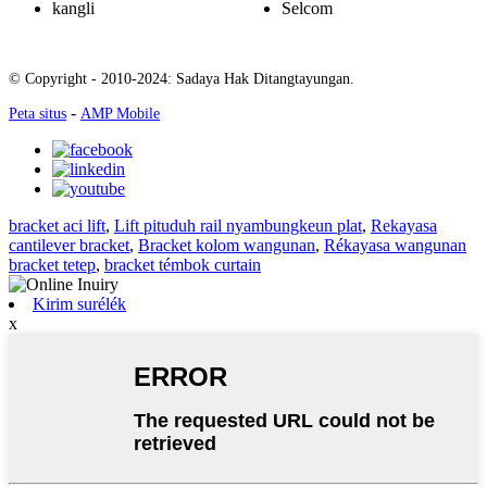
kangli
Selcom
© Copyright - 2010-2024: Sadaya Hak Ditangtayungan.
-
Peta situs
AMP Mobile
bracket aci lift
,
Lift pituduh rail nyambungkeun plat
,
Rekayasa
cantilever bracket
,
Bracket kolom wangunan
,
Rékayasa wangunan
bracket tetep
,
bracket témbok curtain
Kirim surélék
x