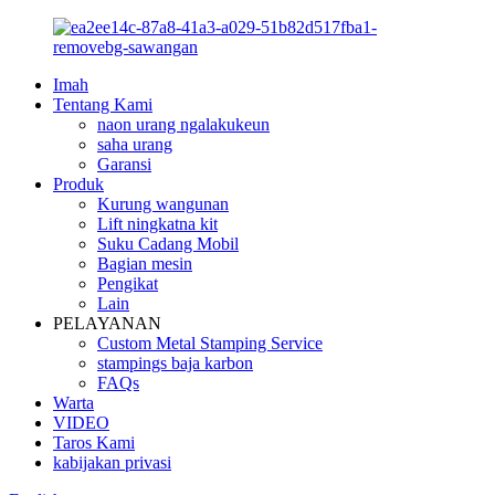
Imah
Tentang Kami
naon urang ngalakukeun
saha urang
Garansi
Produk
Kurung wangunan
Lift ningkatna kit
Suku Cadang Mobil
Bagian mesin
Pengikat
Lain
PELAYANAN
Custom Metal Stamping Service
stampings baja karbon
FAQs
Warta
VIDEO
Taros Kami
kabijakan privasi