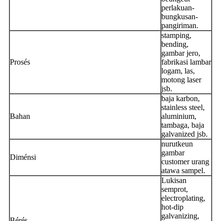
perlakuan-
bungkusan-
pangiriman.
stamping,
bending,
gambar jero,
Prosés
fabrikasi lambar
logam, las,
motong laser
jsb.
baja karbon,
stainless steel,
Bahan
aluminium,
tambaga, baja
galvanized jsb.
nurutkeun
gambar
Diménsi
customer urang
atawa sampel.
Lukisan
semprot,
electroplating,
hot-dip
galvanizing,
Bérés