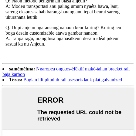
Q: Naon metode pengiriman biasa anjeun?
A: Modeu transportasi anu paling umum nyaéta hawa, laut,
sareng ekspres sabab barang-barang anu tepat beurat sareng
ukuranana leutik.
Q: Dupi anjeun ngarancang nanaon keur kuring? Kuring teu
boga desain customizable atawa gambar nanaon.
A: Tanpa ragu, urang bisa ngahasilkeun desain idéal pikeun
sasuai ka nu Anjeun.
saméméhna:
Ngaropea ongkos-éféktif maké-tahan bracket rail
baja karbon
Teras:
Bagian lift pituduh rail asesoris lauk plat galvanized