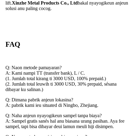
lift.
Xinzhe Metal Products Co., Ltd
bakal nyayogikeun anjeun
solusi anu paling cocog.
FAQ
Q: Naon metode pamayaran?
A: Kami nampi TT (transfer bank), L / C.
(1. Jumlah total kirang ti 3000 USD, 100% prepaid.)
(2. Jumlah total leuwih ti 3000 USD, 30% prepaid, sésana
dibayar ku salinan.)
Q: Dimana pabrik anjeun lokasina?
A: pabrik kami ieu situated di Ningbo, Zhejiang.
Q: Naha anjeun nyayogikeun sampel tanpa biaya?
A: Sampel gratis sanés hal anu biasana urang pasihan. Aya fee
sampel, tapi bisa dibayar deui lamun meuli hiji disimpen.