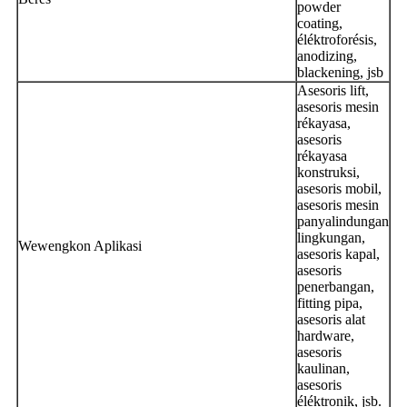
powder
coating,
éléktroforésis,
anodizing,
blackening, jsb
Asesoris lift,
asesoris mesin
rékayasa,
asesoris
rékayasa
konstruksi,
asesoris mobil,
asesoris mesin
panyalindungan
lingkungan,
Wewengkon Aplikasi
asesoris kapal,
asesoris
penerbangan,
fitting pipa,
asesoris alat
hardware,
asesoris
kaulinan,
asesoris
éléktronik, jsb.