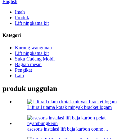
English
Imah
Produk
Lift ningkatna kit
Kategori
Kurung wangunan
Lift ningkatna kit
Suku Cadang Mobil
Bagian mesin
Pengikat
Lain
produk unggulan
Lift rail utama kotak minyak bracket logam
asesoris instalasi lift baja karbon conne ...