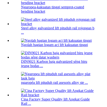
Ngaropea-kakuatan tinggi semprot-coated
bending bracket
Steel alloy galvanized lift pituduh rail rojongan b
...
Ngolah bagian logam aci lift kakuatan tinggi
DIN9021 Karbon baja galvanized séng biru
jeung bodas ...
ngaropéa lift pituduh rail asesoris alloy ste ...
Cina Factory Super Quality lift Angkat Guide
Rail ...