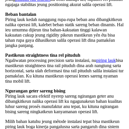
ngajaga stabilitas jeung positioning akurat salila operasi lift.
Beban bantalan
Piring lauk kedah nanggung rupa-rupa beban anu dibangkitkeun
nalika operasi lift, kalebet beban statik sareng beban dinamis. Hal
ieu umumna dijieun tina bahan-kakuatan tinggi kalawan
kakuatan cukup jeung rigidity pikeun mastikeun yén éta bisa
tahan rupa gaya dihasilkeun salila operasi lift dina pamakéan
jangka panjang.
Pastikeun straightness tina rel pituduh
Ngaliwatan processing precision sarta instalasi, nu
piring lauk
bisa
mastikeun straightness tina rail pituduh dina arah nangtung sarta
horizontal, sarta ulah deformasi tina rail pituduh salila instalasi tur
pamakéan. Ku kituna mastikeun operasi lemes sareng nyaman
tina mobil lift.
Ngurangan geter sareng bising
Piring lauk sacara efektif nyerep sareng ngirangan geter anu
dibangkitkeun nalika operasi lift ku ngagunakeun bahan kualitas
luhur sareng prosés manufaktur anu tepat, ku kituna ngirangan
bising sareng ningkatkeun kanyamanan operasi lift.
Milih bahan katuhu jeung métode instalasi tepat bisa mastikeun
piring lauk boga kinerja pangalusna sarta pangaruh dina sistem