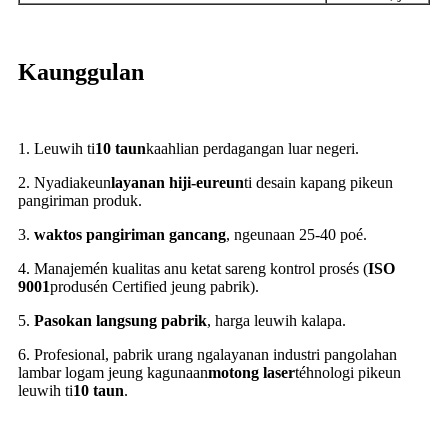
Kaunggulan
1. Leuwih ti
10 taun
kaahlian perdagangan luar negeri.
2. Nyadiakeun
layanan hiji-eureun
ti desain kapang pikeun
pangiriman produk.
3.
waktos pangiriman gancang
, ngeunaan 25-40 poé.
4. Manajemén kualitas anu ketat sareng kontrol prosés (
ISO
9001
produsén Certified jeung pabrik).
5.
Pasokan langsung pabrik
, harga leuwih kalapa.
6. Profesional, pabrik urang ngalayanan industri pangolahan
lambar logam jeung kagunaan
motong laser
téhnologi pikeun
leuwih ti
10 taun
.