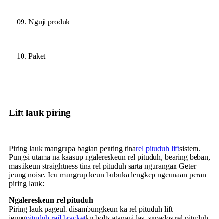
09. Nguji produk
10. Paket
Lift lauk piring
Piring lauk mangrupa bagian penting tina
rel pituduh lift
sistem.
Pungsi utama na kaasup ngalereskeun rel pituduh, bearing beban,
mastikeun straightness tina rel pituduh sarta ngurangan Geter
jeung noise. Ieu mangrupikeun bubuka lengkep ngeunaan peran
piring lauk:
Ngalereskeun rel pituduh
Piring lauk pageuh disambungkeun ka rel pituduh lift
jeung
pituduh rail bracket
ku bolts atanapi las, supados rel pituduh