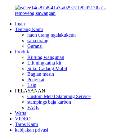
Imah
Tentang Kami
naon urang ngalakukeun
saha urang
Garansi
Produk
Kurung wangunan
Lift ningkatna kit
Suku Cadang Mobil
Bagian mesin
Pengikat
Lain
PELAYANAN
Custom Metal Stamping Service
stampings baja karbon
FAQs
Warta
VIDEO
Taros Kami
kabijakan privasi