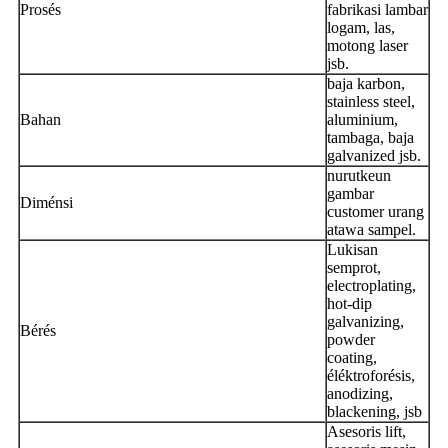
Prosés
fabrikasi lambar
logam, las,
motong laser
jsb.
baja karbon,
stainless steel,
Bahan
aluminium,
tambaga, baja
galvanized jsb.
nurutkeun
gambar
Diménsi
customer urang
atawa sampel.
Lukisan
semprot,
electroplating,
hot-dip
galvanizing,
Bérés
powder
coating,
éléktroforésis,
anodizing,
blackening, jsb
Asesoris lift,