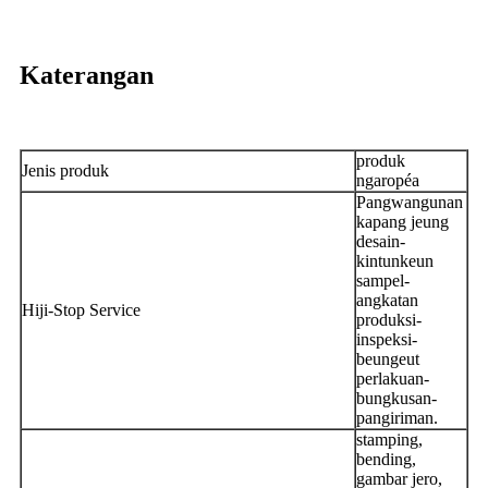
Katerangan
produk
Jenis produk
ngaropéa
Pangwangunan
kapang jeung
desain-
kintunkeun
sampel-
angkatan
Hiji-Stop Service
produksi-
inspeksi-
beungeut
perlakuan-
bungkusan-
pangiriman.
stamping,
bending,
gambar jero,