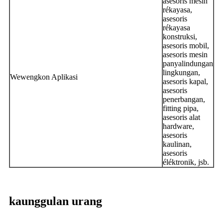
asesoris mesin
rékayasa,
asesoris
rékayasa
konstruksi,
asesoris mobil,
asesoris mesin
panyalindungan
lingkungan,
Wewengkon Aplikasi
asesoris kapal,
asesoris
penerbangan,
fitting pipa,
asesoris alat
hardware,
asesoris
kaulinan,
asesoris
éléktronik, jsb.
kaunggulan urang