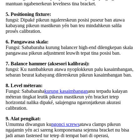
mantuan ngabenerkeun levelness tina bracket.
5. Positioning fixture:
fungsi: Dipaké pikeun ngalereskeun posisi puseur ban atawa
kabayang pikeun mastikeun yén ban teu mindahkeun salila
prosés calibration.
6. Pangawasa skala:
Fungsi: Sababaraha kurung balancer high-end dilengkepan skala
pangawasa pikeun adjustment leuwih tepat tina posisi ban.
7. Balance hammer (aksesori kalibrasi):
fungsi: Ku nambahkeun atawa nyoplokkeun palu kasaimbangan,
sebaran beurat kabayang dilereskeun pikeun kasaimbangan ban.
8. Level méteran:
Fungsi: Sababaraha
kurung kasaimbangan
anu terpadu kalayan
méteran tingkat leutik pikeun mastikeun yén bracket tetep
horizontal nalika dipaké, salajengna ngaronjatkeun akurasi
calibration.
9. Alat pengikat:
Umumna diwangun ku
ngonci screws
atawa clamps pikeun
ngajamin yén aci sareng komponenana sejenna bracket nu bisa
jadi aman fastened tur tetep di tempat bari di operasi,