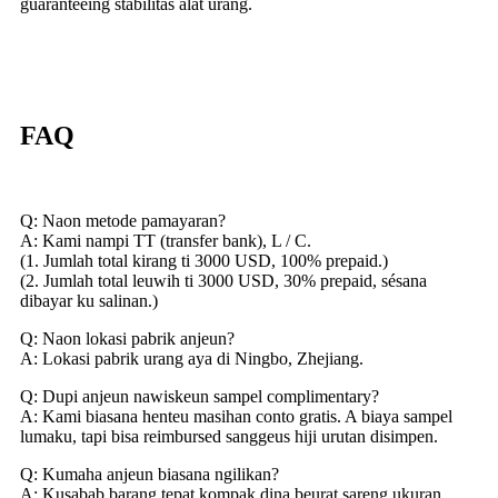
guaranteeing stabilitas alat urang.
FAQ
Q: Naon metode pamayaran?
A: Kami nampi TT (transfer bank), L / C.
(1. Jumlah total kirang ti 3000 USD, 100% prepaid.)
(2. Jumlah total leuwih ti 3000 USD, 30% prepaid, sésana
dibayar ku salinan.)
Q: Naon lokasi pabrik anjeun?
A: Lokasi pabrik urang aya di Ningbo, Zhejiang.
Q: Dupi anjeun nawiskeun sampel complimentary?
A: Kami biasana henteu masihan conto gratis. A biaya sampel
lumaku, tapi bisa reimbursed sanggeus hiji urutan disimpen.
Q: Kumaha anjeun biasana ngilikan?
A: Kusabab barang tepat kompak dina beurat sareng ukuran,