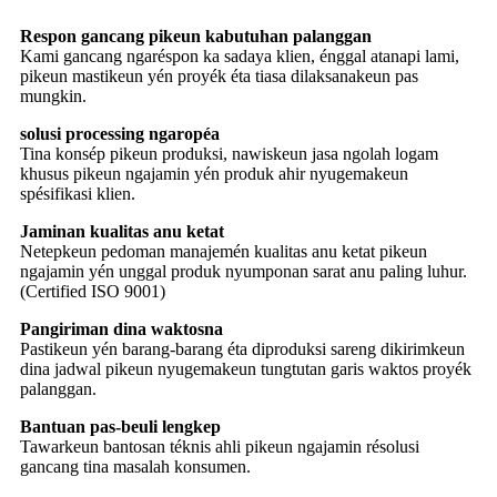
Respon gancang pikeun kabutuhan palanggan
Kami gancang ngaréspon ka sadaya klien, énggal atanapi lami,
pikeun mastikeun yén proyék éta tiasa dilaksanakeun pas
mungkin.
solusi processing ngaropéa
Tina konsép pikeun produksi, nawiskeun jasa ngolah logam
khusus pikeun ngajamin yén produk ahir nyugemakeun
spésifikasi klien.
Jaminan kualitas anu ketat
Netepkeun pedoman manajemén kualitas anu ketat pikeun
ngajamin yén unggal produk nyumponan sarat anu paling luhur.
(Certified ISO 9001)
Pangiriman dina waktosna
Pastikeun yén barang-barang éta diproduksi sareng dikirimkeun
dina jadwal pikeun nyugemakeun tungtutan garis waktos proyék
palanggan.
Bantuan pas-beuli lengkep
Tawarkeun bantosan téknis ahli pikeun ngajamin résolusi
gancang tina masalah konsumen.