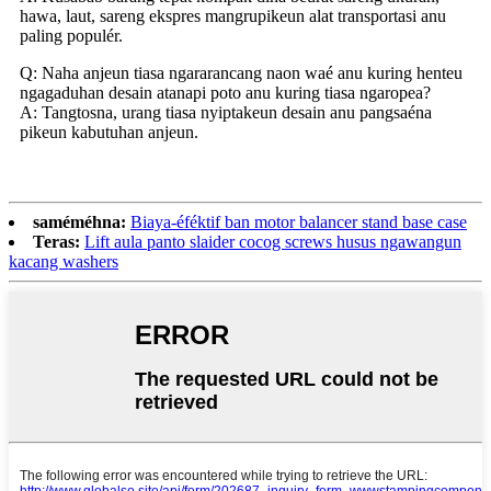
hawa, laut, sareng ekspres mangrupikeun alat transportasi anu
paling populér.
Q: Naha anjeun tiasa ngararancang naon waé anu kuring henteu
ngagaduhan desain atanapi poto anu kuring tiasa ngaropea?
A: Tangtosna, urang tiasa nyiptakeun desain anu pangsaéna
pikeun kabutuhan anjeun.
saméméhna:
Biaya-éféktif ban motor balancer stand base case
Teras:
Lift aula panto slaider cocog screws husus ngawangun
kacang washers