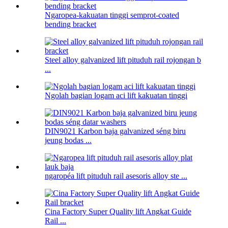
Ngaropea-kakuatan tinggi semprot-coated
bending bracket
Steel alloy galvanized lift pituduh rail rojongan b
...
Ngolah bagian logam aci lift kakuatan tinggi
DIN9021 Karbon baja galvanized séng biru
jeung bodas ...
ngaropéa lift pituduh rail asesoris alloy ste ...
Cina Factory Super Quality lift Angkat Guide
Rail ...