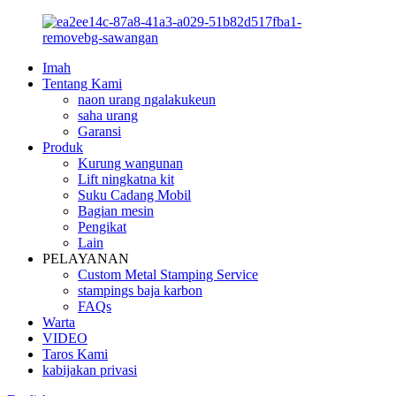
Imah
Tentang Kami
naon urang ngalakukeun
saha urang
Garansi
Produk
Kurung wangunan
Lift ningkatna kit
Suku Cadang Mobil
Bagian mesin
Pengikat
Lain
PELAYANAN
Custom Metal Stamping Service
stampings baja karbon
FAQs
Warta
VIDEO
Taros Kami
kabijakan privasi