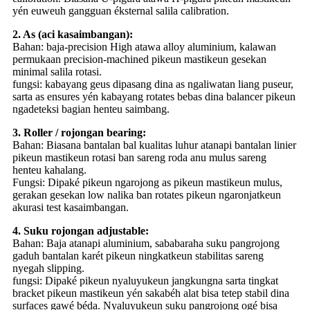
yén euweuh gangguan éksternal salila calibration.
2. As (aci kasaimbangan):
Bahan: baja-precision High atawa alloy aluminium, kalawan
permukaan precision-machined pikeun mastikeun gesekan
minimal salila rotasi.
fungsi: kabayang geus dipasang dina as ngaliwatan liang puseur,
sarta as ensures yén kabayang rotates bebas dina balancer pikeun
ngadeteksi bagian henteu saimbang.
3. Roller / rojongan bearing:
Bahan: Biasana bantalan bal kualitas luhur atanapi bantalan linier
pikeun mastikeun rotasi ban sareng roda anu mulus sareng
henteu kahalang.
Fungsi: Dipaké pikeun ngarojong as pikeun mastikeun mulus,
gerakan gesekan low nalika ban rotates pikeun ngaronjatkeun
akurasi test kasaimbangan.
4. Suku rojongan adjustable:
Bahan: Baja atanapi aluminium, sababaraha suku pangrojong
gaduh bantalan karét pikeun ningkatkeun stabilitas sareng
nyegah slipping.
fungsi: Dipaké pikeun nyaluyukeun jangkungna sarta tingkat
bracket pikeun mastikeun yén sakabéh alat bisa tetep stabil dina
surfaces gawé béda. Nyaluyukeun suku pangrojong ogé bisa