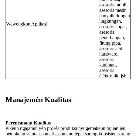
asesoris mobil,
asesoris mesin
panyalindungan
lingkungan,
Wewengkon Aplikasi
asesoris kapal,
asesoris
penerbangan,
fitting pipa,
asesoris alat
hardware,
asesoris
kaulinan,
asesoris
éléktronik, jsb.
Manajemén Kualitas
Perencanaan Kualitas
Pikeun ngajamin yén prosés produksi nyugemakeun tujuan ieu,
netepkeun standar pamariksaan anu tepat sareng konsisten sareng