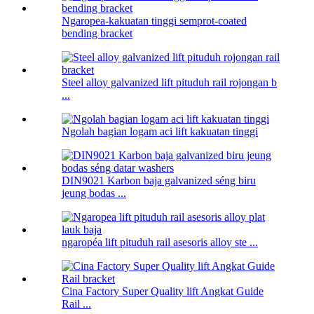
Ngaropea-kakuatan tinggi semprot-coated
bending bracket
Steel alloy galvanized lift pituduh rail rojongan b
...
Ngolah bagian logam aci lift kakuatan tinggi
DIN9021 Karbon baja galvanized séng biru
jeung bodas ...
ngaropéa lift pituduh rail asesoris alloy ste ...
Cina Factory Super Quality lift Angkat Guide
Rail ...