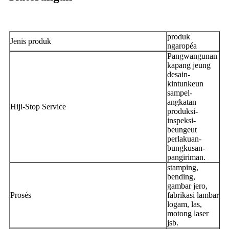
produk
Jenis produk
ngaropéa
Pangwangunan
kapang jeung
desain-
kintunkeun
sampel-
angkatan
Hiji-Stop Service
produksi-
inspeksi-
beungeut
perlakuan-
bungkusan-
pangiriman.
stamping,
bending,
gambar jero,
Prosés
fabrikasi lambar
logam, las,
motong laser
jsb.