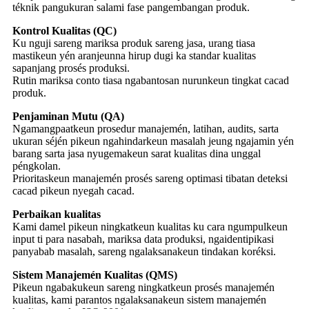
téknik pangukuran salami fase pangembangan produk.
Kontrol Kualitas (QC)
Ku nguji sareng mariksa produk sareng jasa, urang tiasa
mastikeun yén aranjeunna hirup dugi ka standar kualitas
sapanjang prosés produksi.
Rutin mariksa conto tiasa ngabantosan nurunkeun tingkat cacad
produk.
Penjaminan Mutu (QA)
Ngamangpaatkeun prosedur manajemén, latihan, audits, sarta
ukuran séjén pikeun ngahindarkeun masalah jeung ngajamin yén
barang sarta jasa nyugemakeun sarat kualitas dina unggal
péngkolan.
Prioritaskeun manajemén prosés sareng optimasi tibatan deteksi
cacad pikeun nyegah cacad.
Perbaikan kualitas
Kami damel pikeun ningkatkeun kualitas ku cara ngumpulkeun
input ti para nasabah, mariksa data produksi, ngaidentipikasi
panyabab masalah, sareng ngalaksanakeun tindakan koréksi.
Sistem Manajemén Kualitas (QMS)
Pikeun ngabakukeun sareng ningkatkeun prosés manajemén
kualitas, kami parantos ngalaksanakeun sistem manajemén