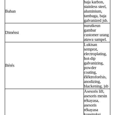
baja karbon,
stainless steel,
Bahan
aluminium,
tambaga, baja
galvanized jsb.
nurutkeun
gambar
Diménsi
customer urang
atawa sampel.
Lukisan
semprot,
electroplating,
hot-dip
galvanizing,
Bérés
powder
coating,
éléktroforésis,
anodizing,
blackening, jsb
Asesoris lift,
asesoris mesin
rékayasa,
asesoris
rékayasa
konstruksi,