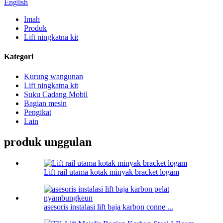
English
Imah
Produk
Lift ningkatna kit
Kategori
Kurung wangunan
Lift ningkatna kit
Suku Cadang Mobil
Bagian mesin
Pengikat
Lain
produk unggulan
Lift rail utama kotak minyak bracket logam
asesoris instalasi lift baja karbon conne ...