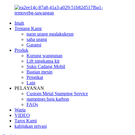
Imah
Tentang Kami
naon urang ngalakukeun
saha urang
Garansi
Produk
Kurung wangunan
Lift ningkatna kit
Suku Cadang Mobil
Bagian mesin
Pengikat
Lain
PELAYANAN
Custom Metal Stamping Service
stampings baja karbon
FAQs
Warta
VIDEO
Taros Kami
kabijakan privasi