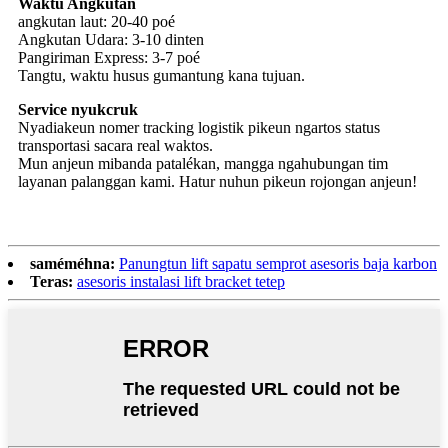
Waktu Angkutan
angkutan laut: 20-40 poé
Angkutan Udara: 3-10 dinten
Pangiriman Express: 3-7 poé
Tangtu, waktu husus gumantung kana tujuan.
Service nyukcruk
Nyadiakeun nomer tracking logistik pikeun ngartos status
transportasi sacara real waktos.
Mun anjeun mibanda patalékan, mangga ngahubungan tim
layanan palanggan kami. Hatur nuhun pikeun rojongan anjeun!
saméméhna:
Panungtun lift sapatu semprot asesoris baja karbon
Teras:
asesoris instalasi lift bracket tetep