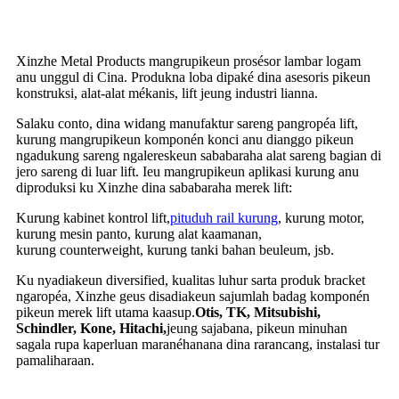
Xinzhe Metal Products mangrupikeun prosésor lambar logam
anu unggul di Cina. Produkna loba dipaké dina asesoris pikeun
konstruksi, alat-alat mékanis, lift jeung industri lianna.
Salaku conto, dina widang manufaktur sareng pangropéa lift,
kurung mangrupikeun komponén konci anu dianggo pikeun
ngadukung sareng ngalereskeun sababaraha alat sareng bagian di
jero sareng di luar lift. Ieu mangrupikeun aplikasi kurung anu
diproduksi ku Xinzhe dina sababaraha merek lift:
Kurung kabinet kontrol lift,
pituduh rail kurung
, kurung motor,
kurung mesin panto, kurung alat kaamanan,
kurung counterweight, kurung tanki bahan beuleum, jsb.
Ku nyadiakeun diversified, kualitas luhur sarta produk bracket
ngaropéa, Xinzhe geus disadiakeun sajumlah badag komponén
pikeun merek lift utama kaasup.
Otis, TK, Mitsubishi,
Schindler, Kone, Hitachi,
jeung sajabana, pikeun minuhan
sagala rupa kaperluan maranéhanana dina rarancang, instalasi tur
pamaliharaan.